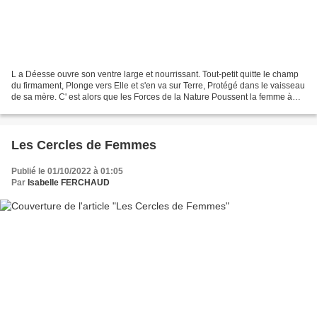
L a Déesse ouvre son ventre large et nourrissant. Tout-petit quitte le champ
du firmament, Plonge vers Elle et s'en va sur Terre, Protégé dans le vaisseau
de sa mère. C' est alors que les Forces de la Nature Poussent la femme à
ouvrir sa Voilure : Temps...
Les Cercles de Femmes
Publié le 01/10/2022 à 01:05
Par
Isabelle FERCHAUD