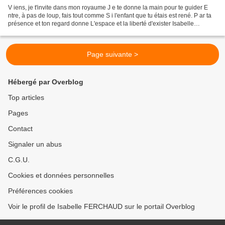
V iens, je t'invite dans mon royaume J e te donne la main pour te guider E
ntre, à pas de loup, fais tout comme S i l'enfant que tu étais est rené. P ar ta
présence et ton regard donne L'espace et la liberté d'exister Isabelle
Ferchaud Les Bambin'ntuitifs...
Page suivante >
Hébergé par Overblog
Top articles
Pages
Contact
Signaler un abus
C.G.U.
Cookies et données personnelles
Préférences cookies
Voir le profil de Isabelle FERCHAUD sur le portail Overblog