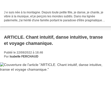
J e suis née à la montagne. Depuis toute petite fille, je danse, je chante, je
vibre à la musique, et je perçois les mondes subtils. Dans ma lignée
paternelle, j'ai hérité d'une famille portant le paradoxe d'être pragmatique
tout en ayant un pied dans...
ARTICLE. Chant intuitif, danse intuitive, transe
et voyage chamanique.
Publié le 22/08/2022 à 18:46
Par
Isabelle FERCHAUD